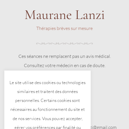
Maurane Lanzi
Thérapies brèves sur mesure
Ces séances ne remplacent pas un avis médical.
Consultez votre médecin en cas de doute.
Le site utilise des cookies ou technologies
similaires et traitent des données
personnelles. Certains cookies sont
nécessaires au fonctionnement du site et
Me contacter
de nos services. Vous pouvez accepter,
Tél. 07 81 40 03 31 – Mail : maurane.lanzi@gmail.com
gérer vos préférences par finalité ou