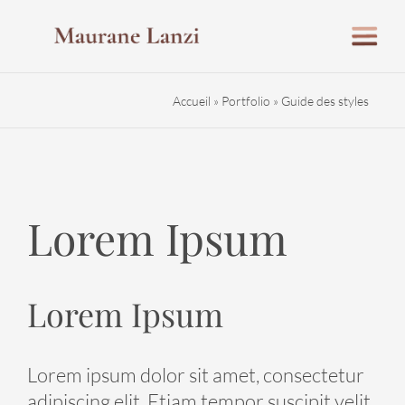
Passer
au
contenu
Accueil
»
Portfolio
»
Guide des styles
Lorem Ipsum
Lorem Ipsum
Lorem ipsum dolor sit amet, consectetur
adipiscing elit. Etiam tempor suscipit velit