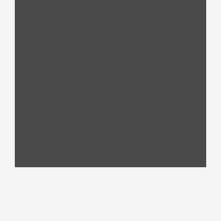
me faire vos demandes de rendez-vous par
téléphone, merci.
: 09h30-12h30 / 14h30-18h30
Lundi
en
visio uniquement :
Mardi
13h00-15h00
: 14h30-18h30
Mercredi
: Fermé
Jeudi
: 14h30-18h30
Vendredi
: 09h30-12h30 / 13h-15h
Samedi