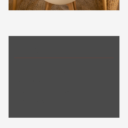
Adresse
Cabinet de thérapeutes
1A rue Mellet
Résidence Prince de Conti
95290 L’Isle Adam